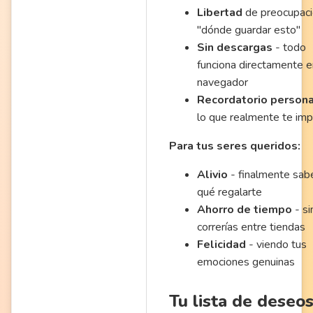
Libertad
de preocupac
"dónde guardar esto"
Sin descargas
- todo
funciona directamente e
navegador
Recordatorio persona
lo que realmente te imp
Para tus seres queridos:
Alivio
- finalmente sab
qué regalarte
Ahorro de tiempo
- si
correrías entre tiendas
Felicidad
- viendo tus
emociones genuinas
Tu lista de deseos