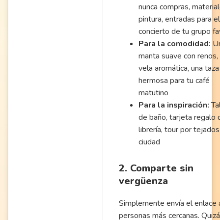
nunca compras, materia
pintura, entradas para el
concierto de tu grupo fa
Para la comodidad:
U
manta suave con renos,
vela aromática, una taza
hermosa para tu café
matutino
Para la inspiración:
Tal
de baño, tarjeta regalo 
librería, tour por tejados
ciudad
2. Comparte sin
vergüenza
Simplemente envía el enlace 
personas más cercanas. Quizá