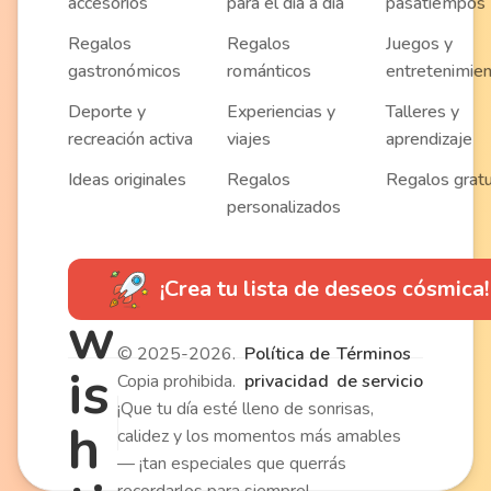
accesorios
para el día a día
pasatiempos
Regalos
Regalos
Juegos y
gastronómicos
románticos
entretenimie
Deporte y
Experiencias y
Talleres y
recreación activa
viajes
aprendizaje
Ideas originales
Regalos
Regalos gratu
personalizados
¡Crea tu lista de deseos cósmica!
w
© 2025-2026.
Política de
Términos
is
Copia prohibida.
privacidad
de servicio
¡Que tu día esté lleno de sonrisas,
h
calidez y los momentos más amables
— ¡tan especiales que querrás