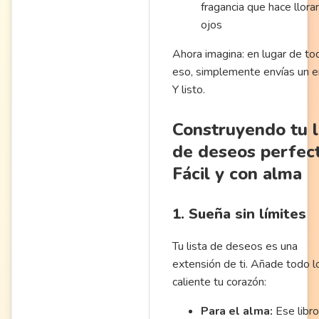
fragancia que hace llorar
ojos
Ahora imagina: en lugar de to
eso, simplemente envías un e
Y listo.
Construyendo tu l
de deseos perfect
Fácil y con alma
1. Sueña sin límites
Tu lista de deseos es una
extensión de ti. Añade todo l
caliente tu corazón:
Para el alma:
Ese libr