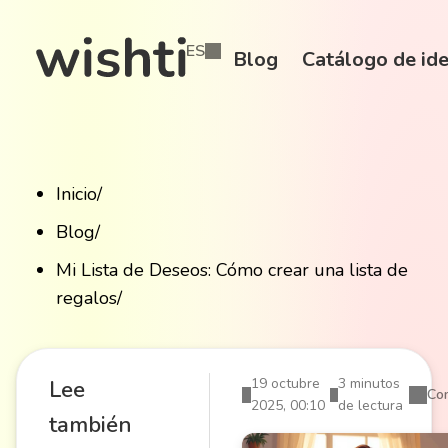
ES
Blog
Catálogo de ide
Inicio
/
Blog
/
Mi Lista de Deseos: Cómo crear una lista de
regalos
/
19 octubre
3 minutos
Lee
Com
2025, 00:10
de lectura
también