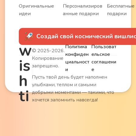
Оригинальные
Персонализиров
Бесплатные
идеи
анные подарки
подарки
Создай свой космический вишлис
w
Политика
Пользоват
© 2025-2026.
конфиден
ельское
Копирование
is
циальност
соглашени
запрещено.
и
е
h
Пусть твой день будет наполнен
улыбками, теплом и самыми
ti
добрыми моментами — такими, что
хочется запомнить навсегда!