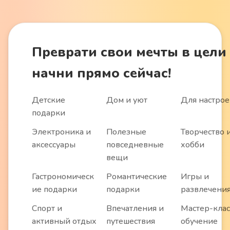
Преврати
свои мечты в цели
начни прямо сейчас!
Детские
Дом и уют
Для настро
подарки
Электроника и
Полезные
Творчество 
аксессуары
повседневные
хобби
вещи
Гастрономическ
Романтические
Игры и
ие подарки
подарки
развлечени
Спорт и
Впечатления и
Мастер-клас
активный отдых
путешествия
обучение