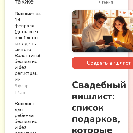
также
чтения
Вишлист на
14
февраля
(день всех
влюблённ
ых / день
святого
Валентина)
бесплатно
Создать вишлист
и без
регистрац
ии
Свадебный
6 февр.,
17:36
вишлист:
Вишлист
список
для
ребёнка
подарков,
бесплатно
которые
и без