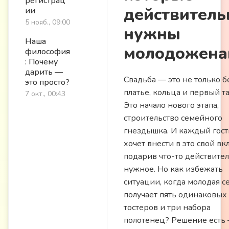
регистрац
действитель
ии
5 нояб., 09:00
нужны
Наша
молодожена
философия
: Почему
дарить —
Свадьба — это не только б
это просто?
платье, кольца и первый т
7 окт., 00:43
Это начало нового этапа,
строительство семейного
гнездышка. И каждый гост
хочет внести в это свой вк
подарив что-то действите
нужное. Но как избежать
ситуации, когда молодая с
получает пять одинаковых
тостеров и три набора
полотенец? Решение есть