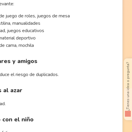
levante:
 de juego de roles, juegos de mesa
stilina, manualidades
dad, juegos educativos
material deportivo
 de cama, mochila
iares y amigos
¿Tienes una idea o pregunta?
educe el riesgo de duplicados.
 al azar
ad.
o con el niño