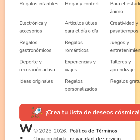
Regalos infantiles
Hogar y confort
Para el estad
ánimo
Electrónica y
Artículos útiles
Creatividad y
accesorios
para el día a día
pasatiempos
Regalos
Regalos
Juegos y
gastronómicos
románticos
entretenimie
Deporte y
Experiencias y
Talleres y
recreación activa
viajes
aprendizaje
Ideas originales
Regalos
Regalos gratu
personalizados
¡Crea tu lista de deseos cósmica!
w
© 2025-2026.
Política de
Términos
Copia prohibida.
privacidad
de servicio