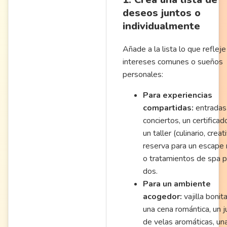
deseos juntos o
individualmente
Añade a la lista lo que refleje
intereses comunes o sueños
personales:
Para experiencias
compartidas:
entradas
conciertos, un certificad
un taller (culinario, creat
reserva para un escape
o tratamientos de spa p
dos.
Para un ambiente
acogedor:
vajilla bonit
una cena romántica, un 
de velas aromáticas, un