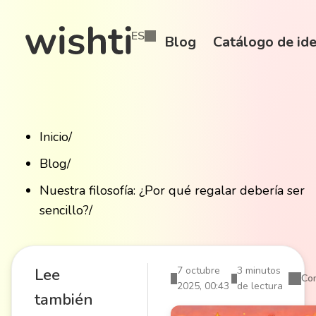
ES
Blog
Catálogo de ide
Inicio
/
Blog
/
Nuestra filosofía: ¿Por qué regalar debería ser
sencillo?
/
7 octubre
3 minutos
Lee
Com
2025, 00:43
de lectura
también