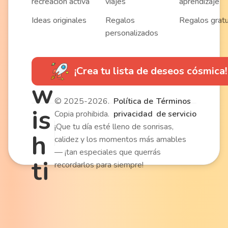
recreación activa
viajes
aprendizaje
Ideas originales
Regalos
Regalos gratu
personalizados
¡Crea tu lista de deseos cósmica!
w
© 2025-2026.
Política de
Términos
is
Copia prohibida.
privacidad
de servicio
¡Que tu día esté lleno de sonrisas,
h
calidez y los momentos más amables
— ¡tan especiales que querrás
ti
recordarlos para siempre!