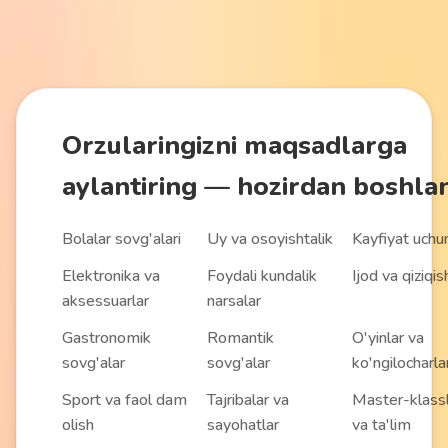
Orzularingizni maqsadlarga
aylantiring
— hozirdan boshla
Bolalar sovg'alari
Uy va osoyishtalik
Kayfiyat uchu
Elektronika va
Foydali kundalik
Ijod va qiziqis
aksessuarlar
narsalar
Gastronomik
Romantik
O'yinlar va
sovg'alar
sovg'alar
ko'ngilocharla
Sport va faol dam
Tajribalar va
Master-klass
olish
sayohatlar
va ta'lim