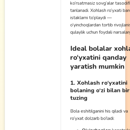
ko‘rsatmasiz sovg‘alar tasodif
tanlanadi. Xohlash ro‘yxati ba
istaklarni to‘playdi —
o‘yinchoqlardan tortib rivojlan
qulaylik uchun foydali narsala
Ideal bolalar xohl
ro‘yxatini qanday
yaratish mumkin
1. Xohlash ro‘yxatini
bolaning o‘zi bilan bi
tuzing
Bola eshitilganini his qiladi va
ro‘yxat dolzarb bo‘ladi: