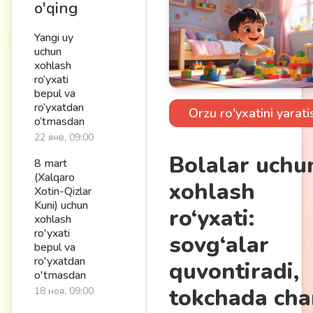
o'qing
Yangi uy
uchun
xohlash
ro‘yxati
bepul va
ro‘yxatdan
Orzu ro'yxatini yarati
o‘tmasdan
22 янв, 09:00
Bolalar uchu
8 mart
(Xalqaro
xohlash
Xotin-Qizlar
Kuni) uchun
ro‘yxati:
xohlash
ro'yxati
sovg‘alar
bepul va
ro'yxatdan
quvontiradi,
o'tmasdan
tokchada ch
18 ноя, 09:00