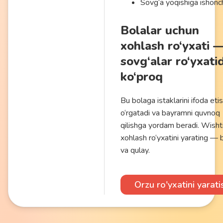
Sovg‘a yoqishiga ishonc
Bolalar uchun
xohlash ro‘yxati 
sovg‘alar ro‘yxati
ko‘proq
Bu bolaga istaklarini ifoda etis
o‘rgatadi va bayramni quvnoq
qilishga yordam beradi. Wisht
xohlash ro‘yxatini yarating — 
va qulay.
Orzu ro'yxatini yarati