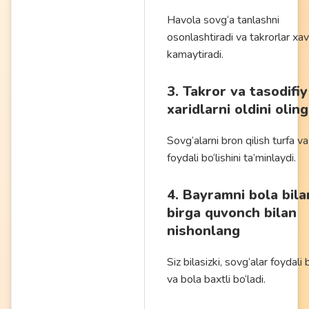
Havola sovg‘a tanlashni
osonlashtiradi va takrorlar xav
kamaytiradi.
3. Takror va tasodifiy
xaridlarni oldini oling
Sovg‘alarni bron qilish turfa va
foydali bo‘lishini ta’minlaydi.
4. Bayramni bola bila
birga quvonch bilan
nishonlang
Siz bilasizki, sovg‘alar foydali b
va bola baxtli bo‘ladi.