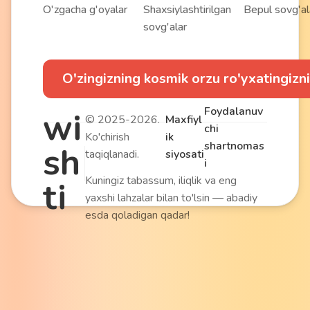
O'zgacha g'oyalar
Shaxsiylashtirilgan
Bepul sovg'al
sovg'alar
O'zingizning kosmik orzu ro'yxatingizni
Foydalanuv
wi
© 2025-2026.
Maxfiyl
chi
Ko'chirish
ik
shartnomas
sh
taqiqlanadi.
siyosati
i
Kuningiz tabassum, iliqlik va eng
ti
yaxshi lahzalar bilan to'lsin — abadiy
esda qoladigan qadar!