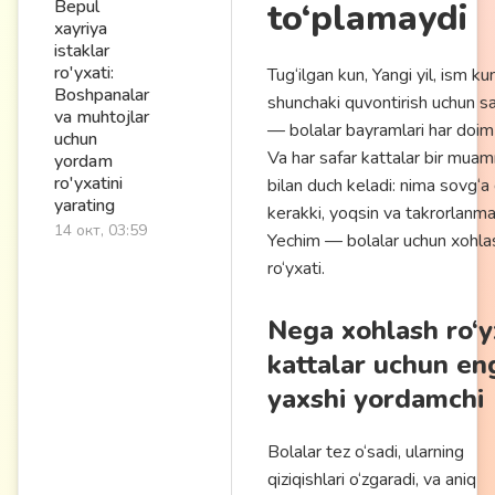
Bepul
to‘plamaydi
xayriya
istaklar
ro'yxati:
Tug‘ilgan kun, Yangi yil, ism ku
Boshpanalar
shunchaki quvontirish uchun s
va muhtojlar
— bolalar bayramlari har doim 
uchun
Va har safar kattalar bir mua
yordam
ro'yxatini
bilan duch keladi: nima sovg‘a 
yarating
kerakki, yoqsin va takrorlanm
14 окт, 03:59
Yechim — bolalar uchun xohla
ro‘yxati.
Nega xohlash ro‘y
kattalar uchun en
yaxshi yordamchi
Bolalar tez o‘sadi, ularning
qiziqishlari o‘zgaradi, va aniq