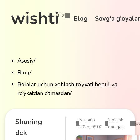
UZ
Blog
Sovg'a g'oyalar
Asosiy
/
Blog
/
Bolalar uchun xohlash ro‘yxati bepul va
ro‘yxatdan o‘tmasdan
/
5 ноябр
2 o'qish
Shuning
Ul
2025, 09:00
daqiqasi
dek