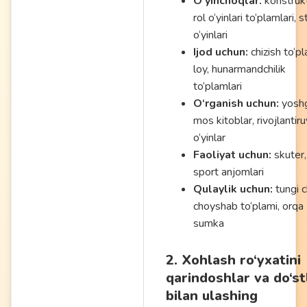
O‘yinchoqlar:
konstrukt
rol o‘yinlari to‘plamlari, s
o‘yinlari
Ijod uchun:
chizish to‘pl
loy, hunarmandchilik
to‘plamlari
O‘rganish uchun:
yosh
mos kitoblar, rivojlantiru
o‘yinlar
Faoliyat uchun:
skuter, 
sport anjomlari
Qulaylik uchun:
tungi c
choyshab to‘plami, orqa
sumka
2. Xohlash ro‘yxatini
qarindoshlar va do‘st
bilan ulashing