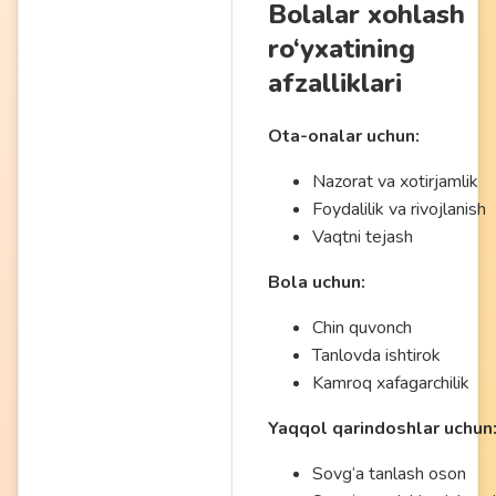
Bolalar xohlash
ro‘yxatining
afzalliklari
Ota-onalar uchun:
Nazorat va xotirjamlik
Foydalilik va rivojlanish
Vaqtni tejash
Bola uchun:
Chin quvonch
Tanlovda ishtirok
Kamroq xafagarchilik
Yaqqol qarindoshlar uchun
Sovg‘a tanlash oson