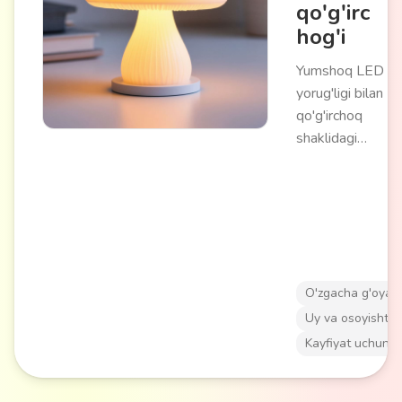
qo'g'irc
hog'i
Yumshoq LED or
yorug'ligi bilan
qo'g'irchoq
shaklidagi
dekorativ yorug'l
manbai. Yorug'lik
kuchi va rang
haroratini sozlas
imkoniyati bilan
tarqalgan yorug'l
O'zgacha g'oyala
yaratadi. Sensorli
yoki masofadan
Uy va osoyishtal
boshqarish bilan
Kayfiyat uchun
tarmoq yoki
batareya orqali