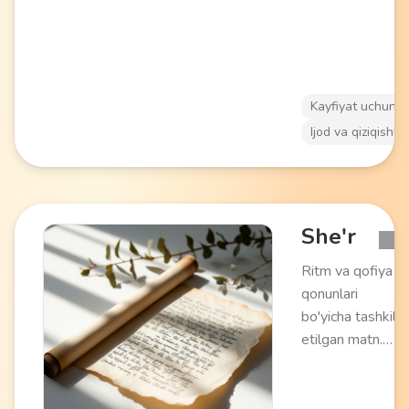
rivojlantirish uch
mos keladi.
Kayfiyat uchun
Ijod va qiziqishlar
She'r
Ritm va qofiya
qonunlari
bo'yicha tashkil
etilgan matn.
His-tuyg'ular va
fikrlarni etkazish
uchun til