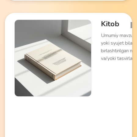
mos keladi.
Kitob
Umumiy mavzu
yoki syujet bilan
birlashtirilgan ma
va/yoki tasvirlarn
o'z ichiga olgan
bosma yoki
raqamli nashr.
Ma'lumot olish,
o'qitish yoki
ko'ngilochar
maqsadlarda
ishlatiladi. Turli ja
va formatlarda
mavjud.