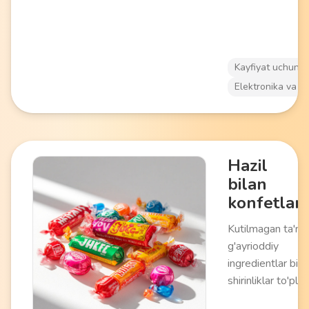
Kayfiyat uchun
Elektronika va a
Hazil
bilan
konfetlar
Kutilmagan ta'm 
g'ayrioddiy
ingredientlar bila
shirinliklar to'plam
Ko'ngilochar maq