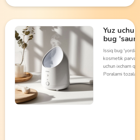
Yuz uchun
bug 'sauna
Issiq bug 'yordam
kosmetik parvaris
uchun ixcham qur
Poralarni tozalay
aylanishini yaxshi
terini keyingi
protseduralarga t