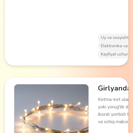
qo'shimcha isiti
keladi.
Uy va osoyishtal
Elektronika va a
Kayfiyat uchun
Girlyanda
Ketma-ket ulanga
yoki yorug'lik dio
iborat yoritish tiz
va ochiq makonla
uchun ishlatiladi