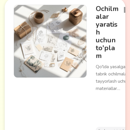
Ochilm
alar
yaratis
h
uchun
to'pla
m
Qo'lda yasalgan
tabrik ochilmalari
tayyorlash uchun
materiallar
to'plami. Qalin
qog'ozdan
tayyorlangan
blankalar, bezak
elementlari