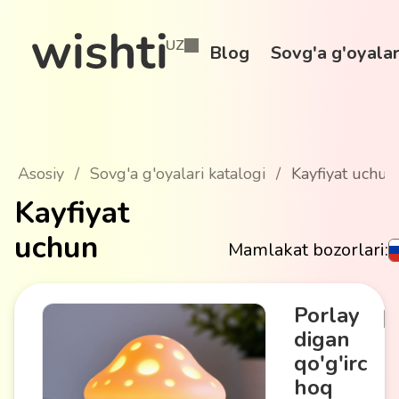
UZ
Blog
Sovg'a g'oyalar
Asosiy
/
Sovg'a g'oyalari katalogi
/
Kayfiyat uchun
Kayfiyat
uchun
Mamlakat bozorlari:
Porlay
digan
qo'g'irc
hoq