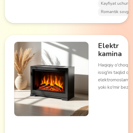
interyer bezagi v
Kayfiyat uchun
romantik muhit
Romantik sovg'al
yaratish uchun m
keladi.
Elektr
kamina
Haqiqiy o'choq ol
issig'ini taqlid qil
elektromoslama.
yoki ko'mir bezakl
yorug'lik effektlar
modellarda isitis
bilan jihozlangan
va yoqilg'isiz qul
atmosferani yarat
Interyer bezagi v