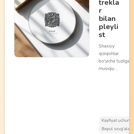
trekla
r
bilan
pleyli
st
Shaxsiy
qiziqishlar
bo'yicha tuzilgan
musiqiy
kompozitsiyalar
tanlovi.
Kayfiyat uchun
Bepul sovg'alar