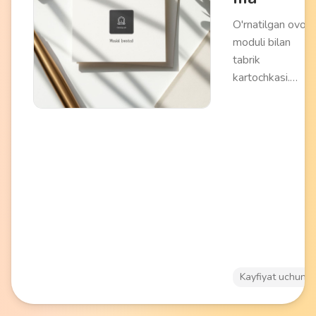
O'rnatilgan ovoz
moduli bilan
tabrik
kartochkasi.
Ochilganda
melodiya yoki
yozilgan xabarni
qayta ishlaydi.
Miniatur
batareyadan
ishlaydi.
Kayfiyat uchun