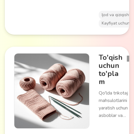
zich varaqlarni o'z
ichiga oladi. Bir xi
Ijod va qiziqishlar
ijodiy faoliyat
Kayfiyat uchun
orqali diqqatni
jamlash va
tashvishni
kamaytirishga
To'qish
yordam beradi.
uchun
Dam olish va
to'pla
badiiy
m
ko'nikmalarni
rivojlantirish uch
Qo'lda trikotaj
mos.
mahsulotlarini
yaratish uchun
asboblar va
materiallar
to'plami. Turli