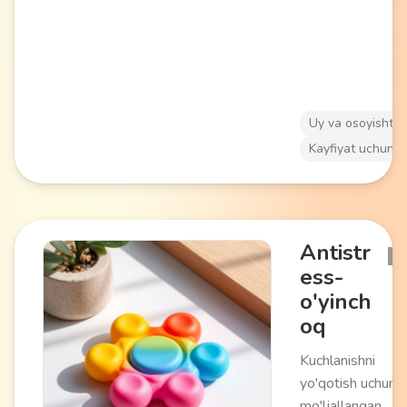
o'rnatish imkonini
beradi, mum
sirtlarga
tushishining oldin
oladi. Romantik
atmosfera yarati
Uy va osoyishtal
interyer bezagi v
Kayfiyat uchun
maxsus tadbirlar
uchun mos keladi
Antistr
ess-
o'yinch
oq
Kuchlanishni
yo'qotish uchun
mo'ljallangan