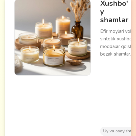
Xushbo'
imkonini beradi.
y
shamlar
Efir moylari yoki
sintetik xushbo'y
moddalar qo'shil
bezak shamlar.
Paxta yoki yog'o
fitilli mum (soya,
asal, parafin) dan
tayyorlanadi.
Yonayotganda
yoqimli hid chiqar
dam olish
atmosferasini
yaratadi.
Aromaterapiya,
Uy va osoyishtal