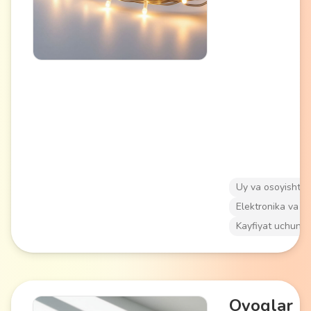
yoki batareyalard
turli yorug'lik rej
(statsionar, miltil
Yangi yolka daraxt
fasadlari bezagi
atmosferasini yar
mos keladi.
Uy va osoyishtal
Elektronika va a
Kayfiyat uchun
Oyoqlar