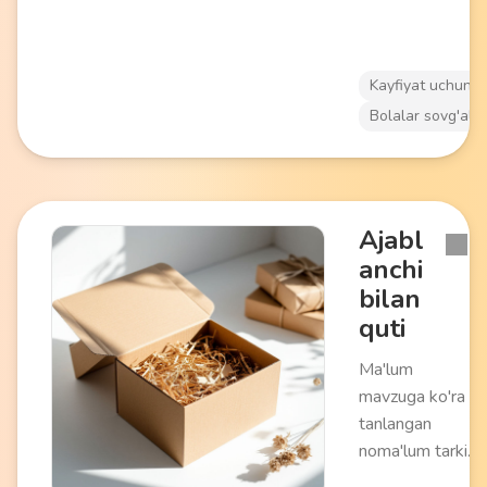
Kayfiyat uchun
Bolalar sovg'alar
Ajabl
anchi
bilan
quti
Ma'lum
mavzuga ko'ra
tanlangan
noma'lum tarkib
bilan