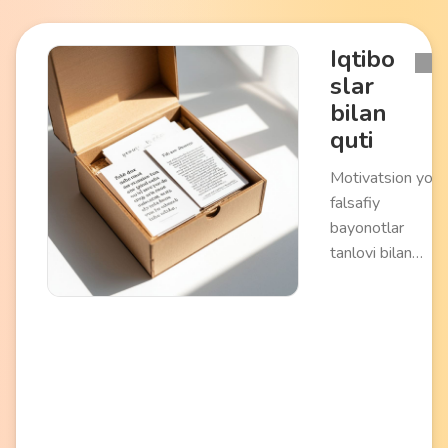
Iqtibo
slar
bilan
quti
Motivatsion yoki
falsafiy
bayonotlar
tanlovi bilan
dekorativ
qadoqlash. Har
bir iqtibos
alohida
kartochkada
rasmiylashtirilga
. Ilhom va ijobiy