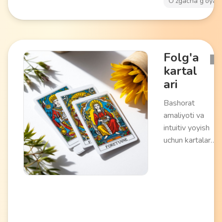
O'zgacha g'oyala
Folg'a
kartal
ari
Bashorat
amaliyoti va
intuitiv yoyish
uchun kartalar
kolodasi. Turli
talqinlar bilan
ramziy tasvirlarni
o'z ichiga oladi.
O'zini-o'zi bilish 
intuitivani