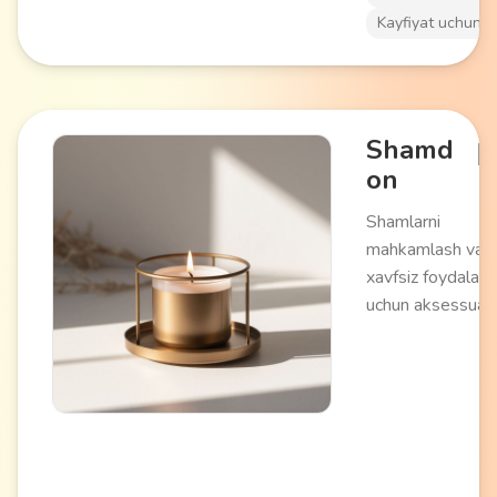
Kayfiyat uchun
Shamd
on
Shamlarni
mahkamlash va
xavfsiz foydalani
uchun aksessuar.
Barqarur taglikli
metall, shisha,
sopol yoki
yog'ochdan
tayyorlanadi. Turl
diametrli shamlar