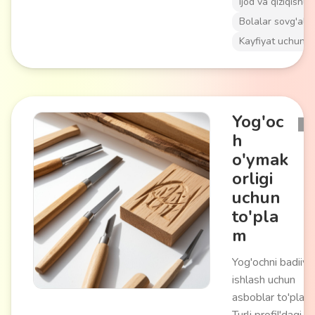
Ijod va qiziqishlar
(stikerlar, lentalar
munchoqlar),
Bolalar sovg'alar
yopishtirish
Kayfiyat uchun
vositalari va bez
namunalarini o'z
ichiga oladi. Turli
bayramlar uchun
Yog'oc
noyob dizaynlar
h
yaratish imkonini
o'ymak
beradi.
orligi
uchun
to'pla
m
Yog'ochni badiiy
ishlash uchun
asboblar to'plami