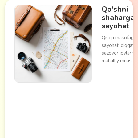
Qo'shni
shaharga
sayohat
Qisqa masofaga
sayohat, diqqatg
sazovor joylar va
mahalliy muassas
ziyorat qilish. Mu
marshrutni rejalas
yoki tayyor eksk
dasturlaridan
foydalanishni o'z 
oladi. Uzoq sayoh
muhitni o'zgartiri
madaniyat va os
tanishish imkonini
Dam olish kunlari