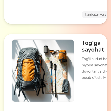
spontan sarguzas
uchun mos keladi
Tajribalar va say
Tog'ga
sayohat
Tog'li hudud bo'y
piyoda sayohat,
dovonlar va cho'q
bosib o'tish. Ma
asbob-uskunalar
(ryukzak, chodir, 
tayoqchalari) va 
tayyorgarlikni tal
qiladi. O'zingizni 