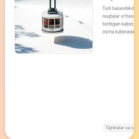
Turli balandlikdag
nuqtalar o'rtasid
tortilgan kabel b
osma kabinada h
harakati. To'siqlar
(daryolar, jarlikla
o'tish va atrofni
ko'rib chiqish imk
beradi. Dam olish
va shaharlarda t
va attraksion sifa
ishlaydi. Tinch da
va panoramali
fotosuratlar uch
keladi.
Tajribalar va say