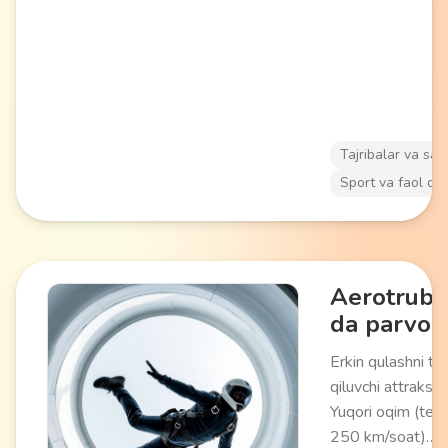
florasi va faunasi
kuzatish, cho'kka
ob'ektlarni o'rgan
imkonini beradi.
Ekstremal va den
biologiyasi sevuvc
Tajribalar va say
uchun mos keladi
Sport va faol da
Aerotruba
da parvoz
Erkin qulashni taq
qiluvchi attraksio
Yuqori oqim (tez
250 km/soat)