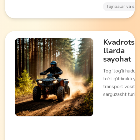
va oilaviy dam ol
Tajribalar va say
uchun mos keladi
Kvadrotsi
llarda
sayohat
Tog 'tog'li hudud
to'rt g'ildirakli yo'
transport vosital
sarguzasht turi.
Instruktor boshch
guruh tarkibida
o'tkaziladi, tabiiy
to'siqlarni (daryol
ko'tarilishlar, yo'l