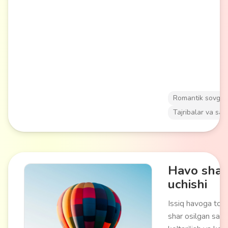
ta'minlayadi. Ob
sharoitlarini hiso
olgan holda kund
kechqurun o'tkazi
Romantik sovg'al
Tajribalar va say
Havo shar
uchishi
Issiq havoga to'ld
shar osilgan sav