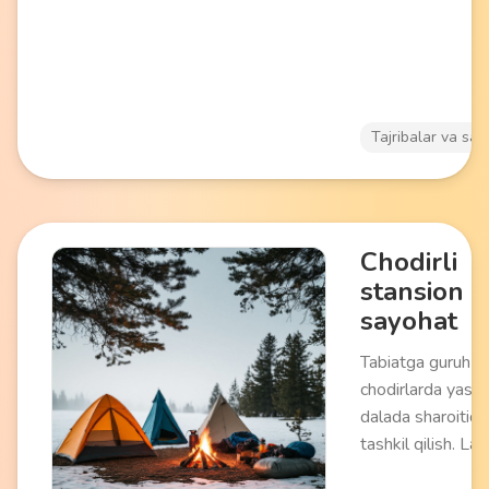
noyob fotosuratla
imkonini beradi. 
tabiat va fotoo'v
sevuvchilari uch
keladi.
Tajribalar va say
Chodirli
stansion
sayohat
Tabiatga guruh chi
chodirlarda yash
dalada sharoitida
tashkil qilish. La
o'rnatish, olovda