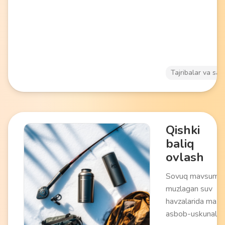
o'rganish bilan
birlashtirish imko
beradi. Faol dam 
oilaviy chiqishlar
mos keladi.
Tajribalar va say
Qishki
baliq
ovlash
Sovuq mavsumd
muzlagan suv
havzalarida max
asbob-uskunalar 