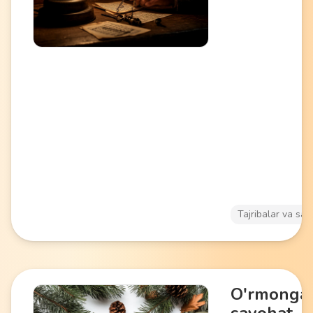
erishish uchun
boshliqlarni hal qi
maslahatlarni qidi
va atrof-muhit bi
o'zaro ta'sir qilis
(60-120 daqiqa)
ishini va nostand
fikrlashni rivojlant
Tajribalar va say
O'rmonga