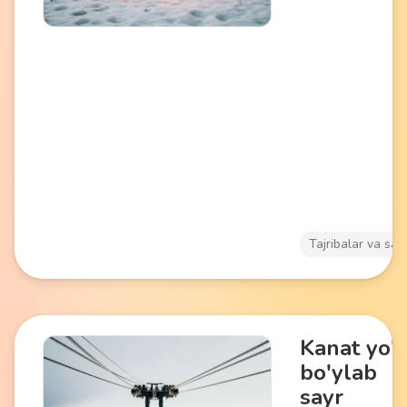
pishirish va atrofn
piyoda marshrutla
ichiga oladi. Fao
olish sevuvchilar
mos keladi, jismo
yukni tabiat bilan
birlashish bilan
birlashtiradi.
Tajribalar va say
Kanat yo'l
bo'ylab
sayr