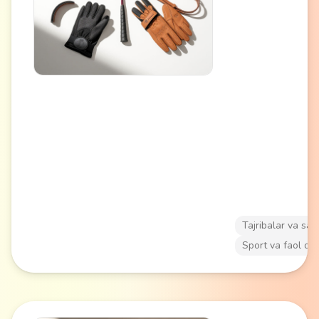
jihozlangan may
yoki tabiiy marsh
bo'ylab o'tkazilad
Muvofiqlashtirish
rivojlantiradi va
hayvonlar bilan a
qilish yangi taass
beradi. Faol dam 
turi sifatida yangi
boshlanuvchilar 
tajribali minishchi
uchun mos keladi
Tajribalar va say
Sport va faol da