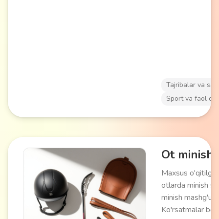
ko'rish, tabiatdan
bahramand bo'lis
noyob fotosuratla
imkonini beradi. 
dam olish va eks
turizm sevuvchila
mos keladi.
Tajribalar va say
Sport va faol da
Ot minish
Maxsus o'qitilga
otlarda minish sa
minish mashg'ulot
Ko'rsatmalar bo'