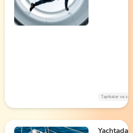
yaratadigan kuchl
ventilyatorli verti
trubada o'tadi.
Parashyut sakras
parvoz hissini sin
ko'rishni istaganl
mos keladi.
Tajribalar va say
Yachtada