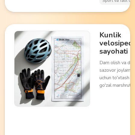
Sport va faol da
Kunlik
velosiped
sayohati
Dam olish va diq
sazovor joylarni k
uchun to'xtash bi
go'zal marshrut 
km) bo'ylab velo
bir kunlik sayohat
darajadagi jismon
tayyorgarlikni tal
qiladi. Jismoniy fa
mahalliy hududni