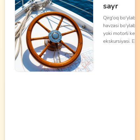
sayr
Qirg'oq bo'ylab y
havzasi bo'ylab y
yoki motorli kem
ekskursiyasi. Ekip
yoki mustaqil rav
(huquqlar mavjud
o'tkaziladi, ochiq
dengizda cho'mili
baliq ovlashni o'z
oladi. Dengiz
manzaralaridan
bahramand bo'lis
suv makonining
erkinligini his qili
imkonini beradi.
Romantik uchras