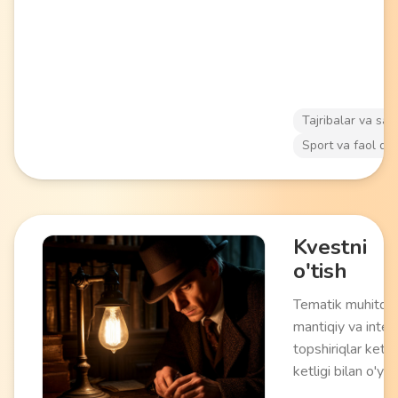
ichiga oladi. Eks
va tabiatda faol
olish sevuvchilar
mos keladi.
Tajribalar va say
Sport va faol da
Kvestni
o'tish
Tematik muhitda
mantiqiy va inter
topshiriqlar ket
ketligi bilan o'yin 
Ishtirokchilar m