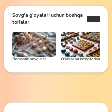
Sovg'a g'oyalari uchun boshqa
toifalar
ar
Romantik sovg'alar
O'yinlar va ko'ngilocharlar
S