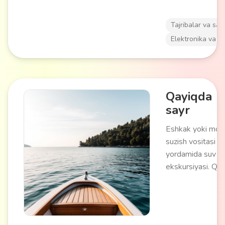
yoki kiyimni shosh
tartibga solish u
Tajribalar va say
Elektronika va a
Qayiqda
sayr
Eshkak yoki moto
suzish vositasi
yordamida suv
ekskursiyasi. Qir
manzaralarini ko'r
chiqish imkoniyati
suv havzasi bo'y
harakatlanishni