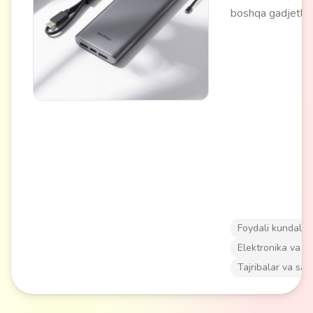
boshqa gadjetlar
batareyasini USB
quvvatlash imkon
beradi. Sayohatla
yoki kundalik ha
foydalanish uchu
Zamonaviy qurilm
aksariyati bilan m
Foydali kundalik
Elektronika va a
Tajribalar va say