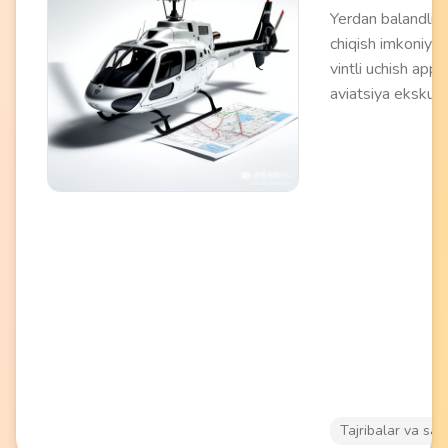
Yerdan balandlikn
chiqish imkoniyati
vintli uchish appa
aviatsiya ekskurs
Sertifikatlangan 
tomonidan o'tkazi
marshrutga qara
60 daqiqa davom
Panoramali ko'rin
va parvozning o't
taassurotlarini
ta'minlayadi. Ro
uchrashuvlar, turi
sharhlar va origin
fotosessiyalar u
mos keladi.
Tajribalar va say