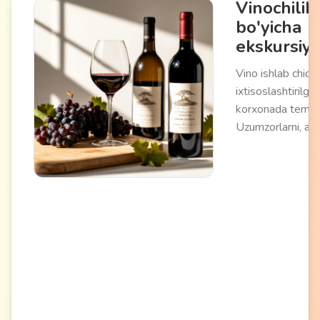
Vinochilik
bo'yicha
ekskursiy
Vino ishlab chiqa
ixtisoslashtirilga
korxonada temati
Uzumzorlarni, ach
saqlash sexlarini
kechirish, somme
sharhlari bilan turl
navlarni tatib ko'r
ichiga oladi. Texn
sirlarni bilish va
vinochilikning mi
xususiyatlarini b
imkonini beradi.
va enologiya sevu