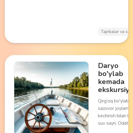
Tajribalar va say
Daryo
bo'ylab
kemada
ekskursiy
Qirg'oq bo'ylab 
sazovor joylarni 
kechirish bilan 
suv sayri. Odatd
mahalliy va tarix