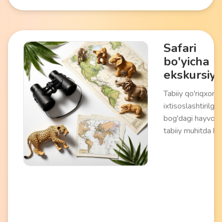
Safari
bo'yicha
ekskursiy
Tabiiy qo'riqxona
ixtisoslashtirilga
bog'dagi hayvonl
tabiiy muhitda ku
uchun tematik tur
Maxsus jihozlan
transport vosital
(jip, kvadrotsikl) 
naturalist bilan
o'tkaziladi. No'y
vakillarini ko'rish