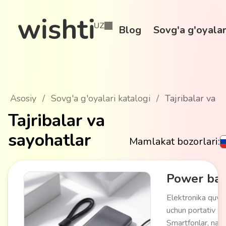
UZ
Blog
Sovg'a g'oyalar
Asosiy
/
Sovg'a g'oyalari katalogi
/
Tajribalar va s
Tajribalar va
sayohatlar
Mamlakat bozorlari:
Power ba
Elektronika quvv
uchun portativ qu
Smartfonlar, naus