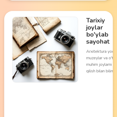
Tarixiy
joylar
bo'ylab
sayohat
Arxitektura yodgor
muzeylar va o'tm
muhim joylarni zi
qilish bilan bilimli
marshrut. Turli
davrlarning mada
merosi, an'analari
voqealarini o'rga
imkonini beradi.