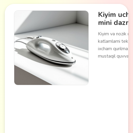
Kiyim uch
mini dazm
Kiyim va nozik m
katlamlarni tekis
ixcham qurilma. 
mustaqil quvvat
orqali ishlaydi, k
olib tashlash uchu
haroratgacha qiziy
dazmol qilish zaru
to'g'ridan-to'g'ri
foydalanishdan o
narsalarni qayta 
imkoniyati beradi.
qo'llanmasi, kiyi
kechakning kichik