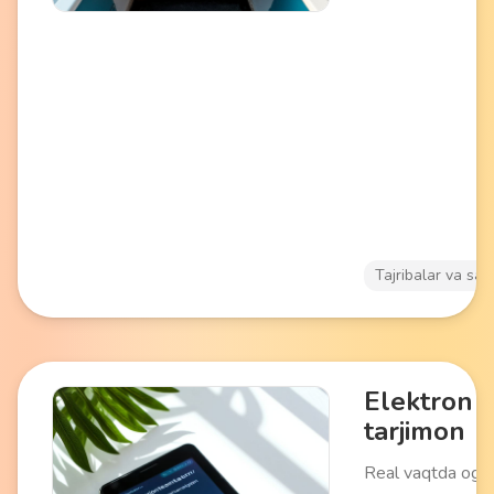
sharhlarni o'z ichi
Tinch dam olish,
fotosurat olish v
shaharni yoki tabi
g'oyat burchakda
tanishish uchun 
keladi.
Tajribalar va say
Elektron
tarjimon
Real vaqtda og'z