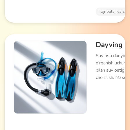
uchun mos keladi
Tajribalar va say
Dayving
Suv osti dunyosin
o'rganish uchun 
bilan suv ostiga
cho'zilish. Maxsu
asbob-uskunalar
(gidrokostyum,
regulyator, balon
yordamida
sertifikatlangan
instruktor rahbarl
o'tkaziladi. Suv o