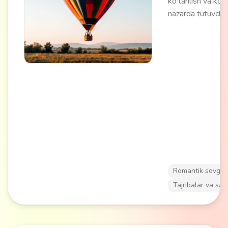
ko'tarilish va ko'c
nazarda tutuvchi
aerostat tadbiri
balandlikdan
landshaftning pa
ko'rinishini ta'min
Qulay meteorolo
sharoitda ertalab
kechqurun soatla
o'tkaziladi.
Romantik sovg'al
Tajribalar va say