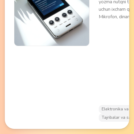
yozma nutqni tarj
uchun ixcham qur
Mikrofon, dinamik
jihozlangan va bi
tillarni qo'llab-qu
Sayohatlar va bi
uchrashuvlari payt
to'sig'ini engish 
beradi. O'rnatilga
batareyadan ishla
Elektronika va a
Tajribalar va say